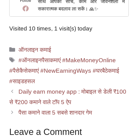
Follow
साथ आपकी सोच, काम और जीवनशैली में
सकारात्मक बदलाव ला सकें। 🙏✨
Visited 10 times, 1 visit(s) today
Categories
ऑनलाइन कमाई
Tags
#ऑनलाइनपैसाकमाएं #MakeMoneyOnline
#पैसेकैसेकमाएं #NewEarningWays #घरबैठेकमाई
#साइडहसल
Daily earn money app : मोबाइल से डेली ₹100
से ₹200 कमाने वाले टॉप 5 ऐप
पैसा कमाने वाला 5 सबसे शानदार गेम
Leave a Comment