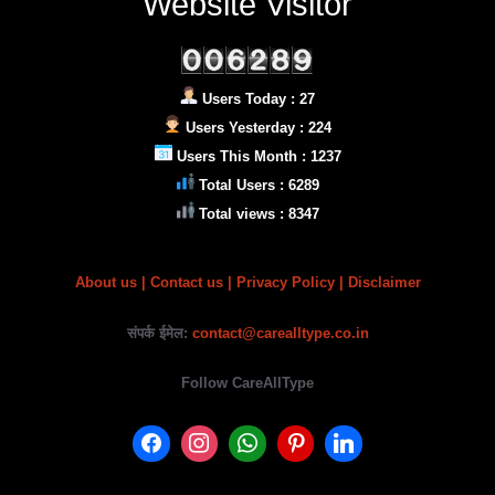
Website Visitor
Users Today : 27
Users Yesterday : 224
Users This Month : 1237
Total Users : 6289
Total views : 8347
About us
|
Contact us |
Privacy Policy
| Disclaimer
संपर्क ईमेल:
contact@carealltype.co.in
Follow CareAllType