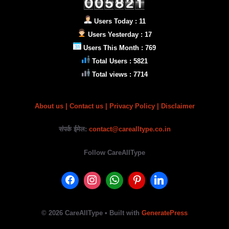
Users Today : 11
Users Yesterday : 17
Users This Month : 769
Total Users : 5821
Total views : 7714
About us
|
Contact us |
Privacy Policy
| Disclaimer
संपर्क ईमेल:
contact@carealltype.co.in
Follow CareAllType
© 2026 CareAllType
• Built with
GeneratePress