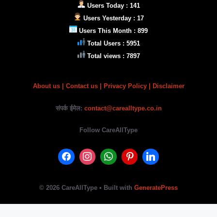
Users Today : 141
Users Yesterday : 17
Users This Month : 899
Total Users : 5951
Total views : 7897
About us
|
Contact us |
Privacy Policy
| Disclaimer
संपर्क ईमेल:
contact@carealltype.co.in
Follow CareAllType
© 2026 CareAllType
• Built with
GeneratePress