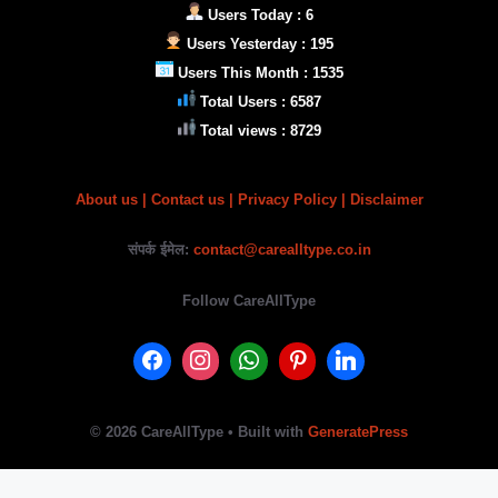
Users Today : 6
Users Yesterday : 195
Users This Month : 1535
Total Users : 6587
Total views : 8729
About us
|
Contact us |
Privacy Policy
| Disclaimer
संपर्क ईमेल:
contact@carealltype.co.in
Follow CareAllType
© 2026 CareAllType
• Built with
GeneratePress