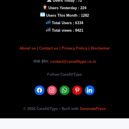
Users Today : 72
Users Yesterday : 224
Users This Month : 1282
Total Users : 6334
Total views : 8421
About us
|
Contact us |
Privacy Policy
| Disclaimer
संपर्क ईमेल:
contact@carealltype.co.in
Follow CareAllType
© 2026 CareAllType
• Built with
GeneratePress