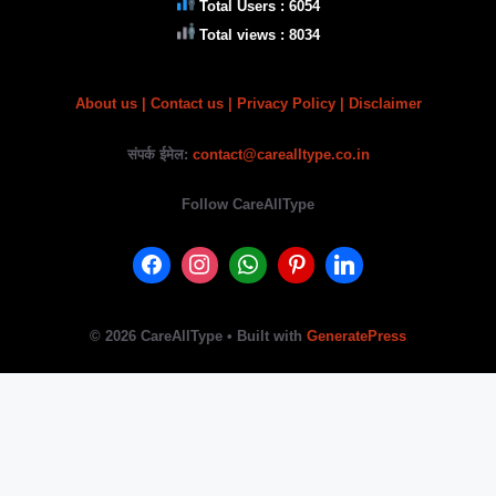
Total Users : 6054
Total views : 8034
About us
|
Contact us |
Privacy Policy
| Disclaimer
संपर्क ईमेल:
contact@carealltype.co.in
Follow CareAllType
© 2026 CareAllType
• Built with
GeneratePress