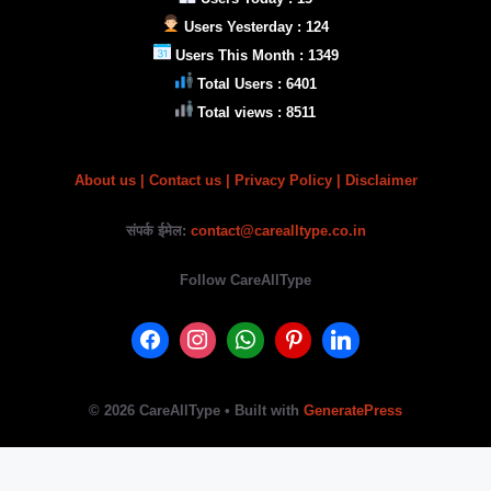
Users Yesterday : 124
Users This Month : 1349
Total Users : 6401
Total views : 8511
About us
|
Contact us |
Privacy Policy
| Disclaimer
संपर्क ईमेल:
contact@carealltype.co.in
Follow CareAllType
© 2026 CareAllType
• Built with
GeneratePress