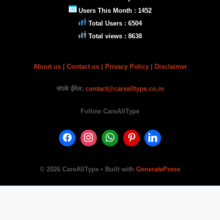
Users This Month : 1452
Total Users : 6504
Total views : 8638
About us
|
Contact us |
Privacy Policy
| Disclaimer
संपर्क ईमेल:
contact@carealltype.co.in
Follow CareAllType
© 2026 CareAllType
• Built with
GeneratePress