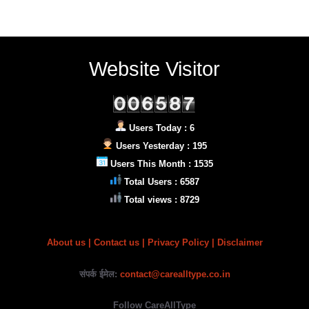
Website Visitor
Users Today : 6
Users Yesterday : 195
Users This Month : 1535
Total Users : 6587
Total views : 8729
About us
|
Contact us |
Privacy Policy
| Disclaimer
संपर्क ईमेल:
contact@carealltype.co.in
Follow CareAllType